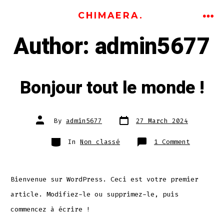
Skip
CHIMAERA.
to
ME
Author:
admin5677
content
Bonjour tout le monde !
Post
Post
By
admin5677
27 March 2024
date
author
Categories
on
In
Non classé
1 Comment
Bonjour
tout
le
monde !
Bienvenue sur WordPress. Ceci est votre premier
article. Modifiez-le ou supprimez-le, puis
commencez à écrire !